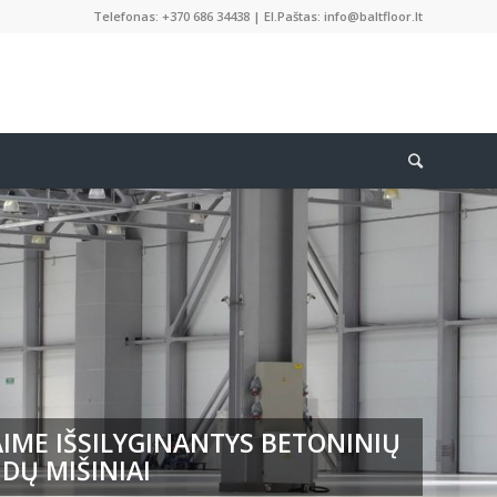
Telefonas: +370 686 34438 | El.Paštas: info@baltfloor.lt
IME IŠSILYGINANTYS BETONINIŲ
DŲ MIŠINIAI