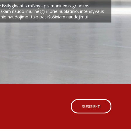
 išsilyginantis mišinys pramoninėms grindims.
škam naudojimui netgi ir prie nuolatinio, intensyvaus
nio naudojimo, taip pat išošiniam naudojimui.
SUSISIEKTI