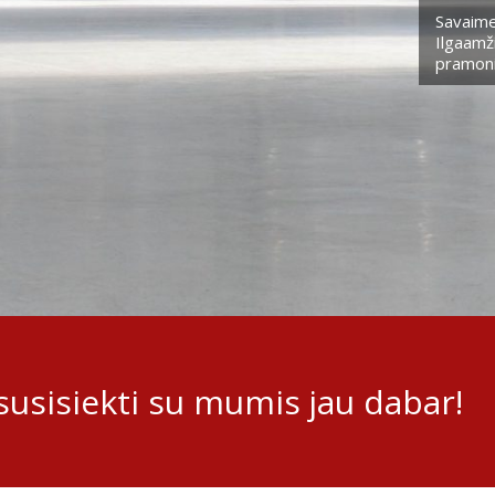
Savaime
Ilgaamži
pramoni
usisiekti su mumis jau dabar!