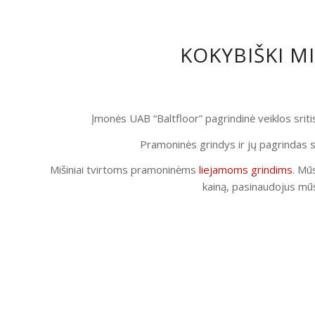
KOKYBIŠKI M
Įmonės UAB “Baltfloor” pagrindinė veiklos srit
Pramoninės grindys ir jų pagrindas s
Mišiniai tvirtoms pramoninėms
liejamoms grindims
. Mūs
kainą, pasinaudojus mūs