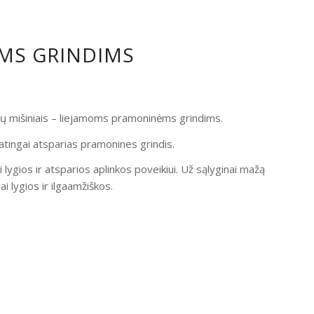
OMS GRINDIMS
ndų mišiniais – liejamoms pramoninėms grindims.
atingai atsparias pramonines grindis.
i lygios ir atsparios aplinkos poveikiui. Už sąlyginai mažą
 lygios ir ilgaamžiškos.