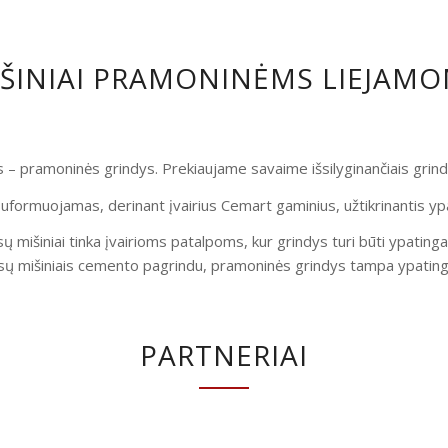
IŠINIAI PRAMONINĖMS LIEJAM
is – pramoninės grindys. Prekiaujame savaime išsilyginančiais gri
uformuojamas, derinant įvairius Cemart gaminius, užtikrinantis yp
ų mišiniai tinka įvairioms patalpoms, kur grindys turi būti ypatinga
ų mišiniais cemento pagrindu, pramoninės grindys tampa ypatingai
PARTNERIAI