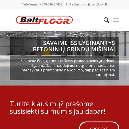
Telefonas: +370 686 34438 | El.Paštas: info@baltfloor.lt
SAVAIME IŠSILYGINANTYS
BETONINIŲ GRINDŲ MIŠINIAI
Savaime išsilyginantis mišinys pramoninėms grindims.
Ilgaamžiškam naudojimui netgi ir prie nuolatinio,
intensyvaus pramoninio naudojimo, taip pat išošiniam
naudojimui.
Turite klausimų? prašome
susisiekti su mumis jau dabar!
SUSISIEKTI