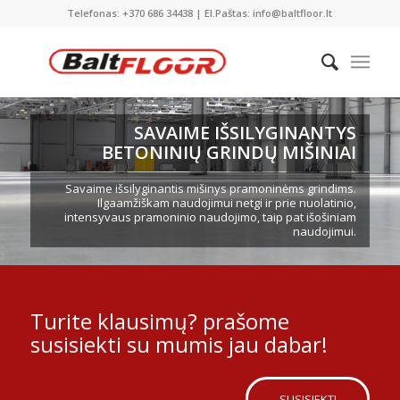
Telefonas: +370 686 34438 | El.Paštas: info@baltfloor.lt
SAVAIME IŠSILYGINANTYS
BETONINIŲ GRINDŲ MIŠINIAI
Savaime išsilyginantis mišinys pramoninėms grindims.
Ilgaamžiškam naudojimui netgi ir prie nuolatinio,
intensyvaus pramoninio naudojimo, taip pat išošiniam
naudojimui.
Turite klausimų? prašome
susisiekti su mumis jau dabar!
SUSISIEKTI