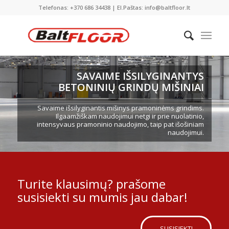
Telefonas: +370 686 34438 | El.Paštas: info@baltfloor.lt
SAVAIME IŠSILYGINANTYS
BETONINIŲ GRINDŲ MIŠINIAI
Savaime išsilyginantis mišinys pramoninėms grindims.
Ilgaamžiškam naudojimui netgi ir prie nuolatinio,
intensyvaus pramoninio naudojimo, taip pat išošiniam
naudojimui.
Turite klausimų? prašome
susisiekti su mumis jau dabar!
SUSISIEKTI