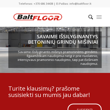
Telefonas: +370 686 34438 | El.Paštas: info@baltfloor.lt
SAVAIME IŠSILYGINANTYS
BETONINIŲ GRINDŲ MIŠINIAI
Savaime išsilyginantis mišinys pramoninėms grindims.
Ilgaamžiškam naudojimui netgi ir prie nuolatinio,
intensyvaus pramoninio naudojimo, taip pat išošiniam
naudojimui.
Turite klausimų? prašome
susisiekti su mumis jau dabar!
SUSISIEKTI