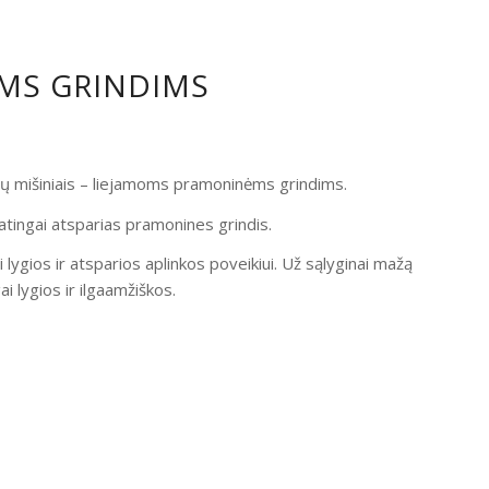
OMS GRINDIMS
ndų mišiniais – liejamoms pramoninėms grindims.
atingai atsparias pramonines grindis.
i lygios ir atsparios aplinkos poveikiui. Už sąlyginai mažą
 lygios ir ilgaamžiškos.