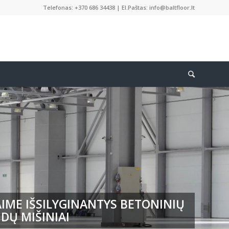
Telefonas: +370 686 34438 | El.Paštas: info@baltfloor.lt
IME IŠSILYGINANTYS BETONINIŲ
DŲ MIŠINIAI