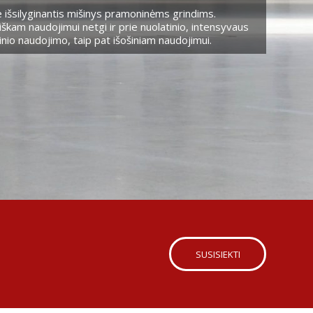
 išsilyginantis mišinys pramoninėms grindims.
škam naudojimui netgi ir prie nuolatinio, intensyvaus
nio naudojimo, taip pat išošiniam naudojimui.
SUSISIEKTI