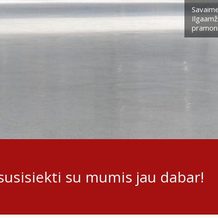
Savaime
Ilgaamži
pramoni
usisiekti su mumis jau dabar!