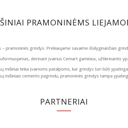
IŠINIAI PRAMONINĖMS LIEJAM
is – pramoninės grindys. Prekiaujame savaime išsilyginančiais gri
uformuojamas, derinant įvairius Cemart gaminius, užtikrinantis yp
ų mišiniai tinka įvairioms patalpoms, kur grindys turi būti ypatinga
ų mišiniais cemento pagrindu, pramoninės grindys tampa ypatingai
PARTNERIAI