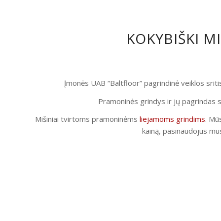
KOKYBIŠKI M
Įmonės UAB “Baltfloor” pagrindinė veiklos srit
Pramoninės grindys ir jų pagrindas s
Mišiniai tvirtoms pramoninėms
liejamoms grindims
. Mūs
kainą, pasinaudojus mūs