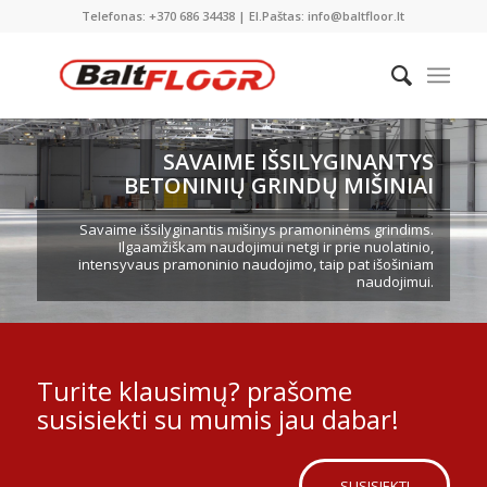
Telefonas: +370 686 34438 | El.Paštas: info@baltfloor.lt
SAVAIME IŠSILYGINANTYS
BETONINIŲ GRINDŲ MIŠINIAI
Savaime išsilyginantis mišinys pramoninėms grindims.
Ilgaamžiškam naudojimui netgi ir prie nuolatinio,
intensyvaus pramoninio naudojimo, taip pat išošiniam
naudojimui.
Turite klausimų? prašome
susisiekti su mumis jau dabar!
SUSISIEKTI