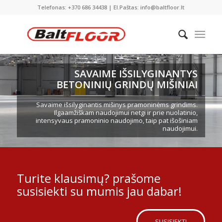
Telefonas: +370 686 34438 | El.Paštas: info@baltfloor.lt
SAVAIME IŠSILYGINANTYS
BETONINIŲ GRINDŲ MIŠINIAI
Savaime išsilyginantis mišinys pramoninėms grindims.
Ilgaamžiškam naudojimui netgi ir prie nuolatinio,
intensyvaus pramoninio naudojimo, taip pat išošiniam
naudojimui.
Turite klausimų? prašome
susisiekti su mumis jau dabar!
SUSISIEKTI