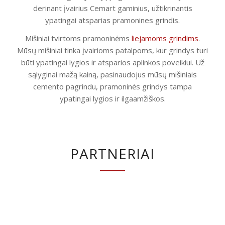
derinant įvairius Cemart gaminius, užtikrinantis
ypatingai atsparias pramonines grindis.
Mišiniai tvirtoms pramoninėms
liejamoms grindims
.
Mūsų mišiniai tinka įvairioms patalpoms, kur grindys turi
būti ypatingai lygios ir atsparios aplinkos poveikiui. Už
sąlyginai mažą kainą, pasinaudojus mūsų mišiniais
cemento pagrindu, pramoninės grindys tampa
ypatingai lygios ir ilgaamžiškos.
PARTNERIAI