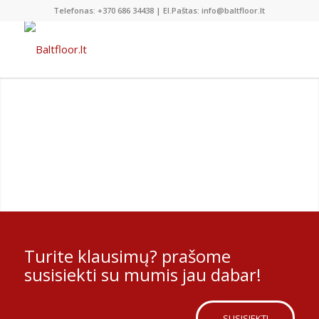
Telefonas: +370 686 34438 | El.Paštas: info@baltfloor.lt
SAVAIME IŠSILYGINANTYS
BETONINIŲ GRINDŲ MIŠINIAI
Savaime išsilyginantis mišinys pramoninėms grindims.
Ilgaamžiškam naudojimui netgi ir prie nuolatinio,
intensyvaus pramoninio naudojimo, taip pat išošiniam
naudojimui.
Turite klausimų? prašome
susisiekti su mumis jau dabar!
SUSISIEKTI