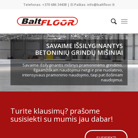
Telefonas: +370 686 34438 | El.Paštas: info@baltfloor.lt
SAVAIME IŠSILYGINANTYS
BETONINIŲ GRINDŲ MIŠINIAI
Savaime išsilyginantis mišinys pramoninėms grindims.
Ilgaamžiškam naudojimui netgi ir prie nuolatinio,
intensyvaus pramoninio naudojimo, taip pat išošiniam
naudojimui.
Turite klausimų? prašome
susisiekti su mumis jau dabar!
SUSISIEKTI