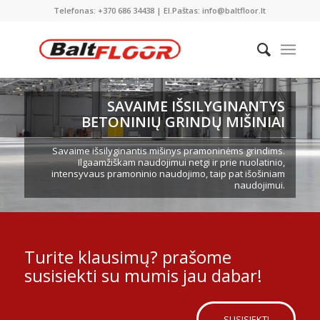
Telefonas: +370 686 34438 | El.Paštas: info@baltfloor.lt
SAVAIME IŠSILYGINANTYS
BETONINIŲ GRINDŲ MIŠINIAI
Savaime išsilyginantis mišinys pramoninėms grindims.
Ilgaamžiškam naudojimui netgi ir prie nuolatinio,
intensyvaus pramoninio naudojimo, taip pat išošiniam
naudojimui.
Turite klausimų? prašome
susisiekti su mumis jau dabar!
SUSISIEKTI