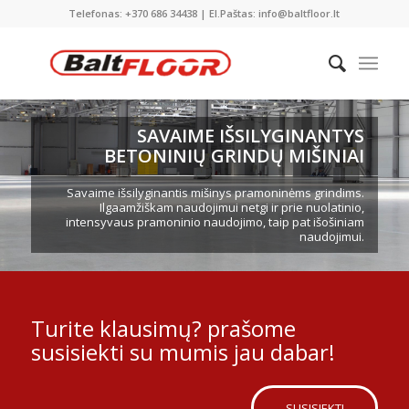
Telefonas: +370 686 34438 | El.Paštas: info@baltfloor.lt
SAVAIME IŠSILYGINANTYS
BETONINIŲ GRINDŲ MIŠINIAI
Savaime išsilyginantis mišinys pramoninėms grindims.
Ilgaamžiškam naudojimui netgi ir prie nuolatinio,
intensyvaus pramoninio naudojimo, taip pat išošiniam
naudojimui.
Turite klausimų? prašome
susisiekti su mumis jau dabar!
SUSISIEKTI