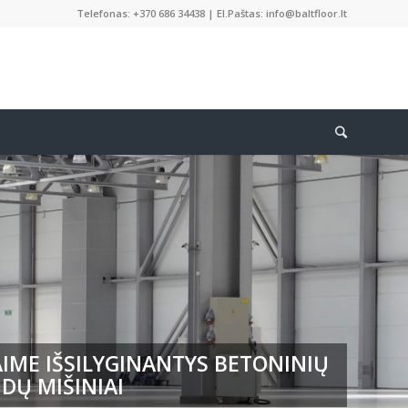
Telefonas: +370 686 34438 | El.Paštas: info@baltfloor.lt
IME IŠSILYGINANTYS BETONINIŲ
DŲ MIŠINIAI