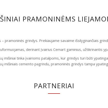
IŠINIAI PRAMONINĖMS LIEJAM
is – pramoninės grindys. Prekiaujame savaime išsilyginančiais gri
uformuojamas, derinant įvairius Cemart gaminius, užtikrinantis yp
ų mišiniai tinka įvairioms patalpoms, kur grindys turi būti ypatinga
ų mišiniais cemento pagrindu, pramoninės grindys tampa ypatingai
PARTNERIAI