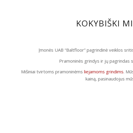
KOKYBIŠKI M
Įmonės UAB “Baltfloor” pagrindinė veiklos srit
Pramoninės grindys ir jų pagrindas s
Mišiniai tvirtoms pramoninėms
liejamoms grindims
. Mūs
kainą, pasinaudojus mūs