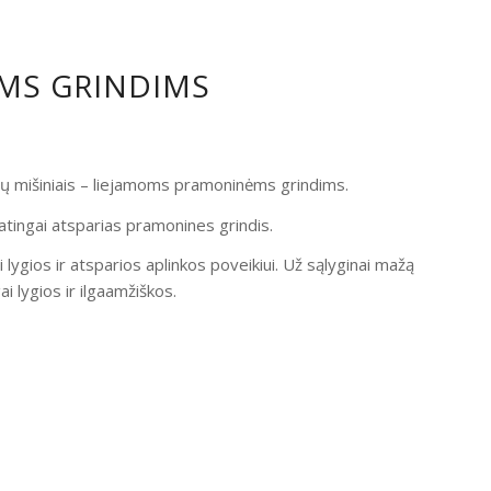
OMS GRINDIMS
ndų mišiniais – liejamoms pramoninėms grindims.
atingai atsparias pramonines grindis.
i lygios ir atsparios aplinkos poveikiui. Už sąlyginai mažą
 lygios ir ilgaamžiškos.