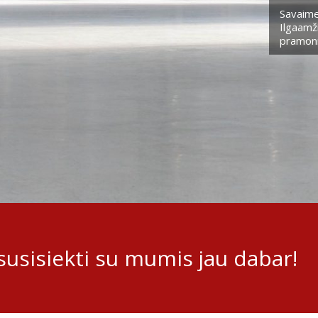
Savaime
Ilgaamži
pramoni
usisiekti su mumis jau dabar!