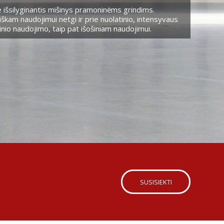
 išsilyginantis mišinys pramoninėms grindims.
škam naudojimui netgi ir prie nuolatinio, intensyvaus
nio naudojimo, taip pat išošiniam naudojimui.
SUSISIEKTI