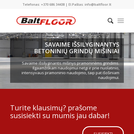
Telefonas: +370 686 34438 | El.Paštas: info@baltfloor.lt
SAVAIME IŠSILYGINANTYS
BETONINIŲ GRINDŲ MIŠINIAI
Savaime išsilyginantis mišinys pramoninėms grindims.
Ilgaamžiškam naudojimui netgi ir prie nuolatinio,
intensyvaus pramoninio naudojimo, taip pat išošiniam
naudojimui.
Turite klausimų? prašome
susisiekti su mumis jau dabar!
SUSISIEKTI