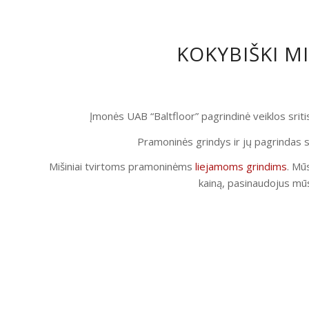
KOKYBIŠKI M
Įmonės UAB “Baltfloor” pagrindinė veiklos srit
Pramoninės grindys ir jų pagrindas s
Mišiniai tvirtoms pramoninėms
liejamoms grindims
. Mūs
kainą, pasinaudojus mūs