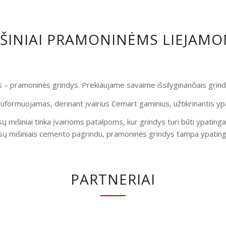
IŠINIAI PRAMONINĖMS LIEJAM
is – pramoninės grindys. Prekiaujame savaime išsilyginančiais gri
uformuojamas, derinant įvairius Cemart gaminius, užtikrinantis yp
ų mišiniai tinka įvairioms patalpoms, kur grindys turi būti ypatinga
ų mišiniais cemento pagrindu, pramoninės grindys tampa ypatingai
PARTNERIAI