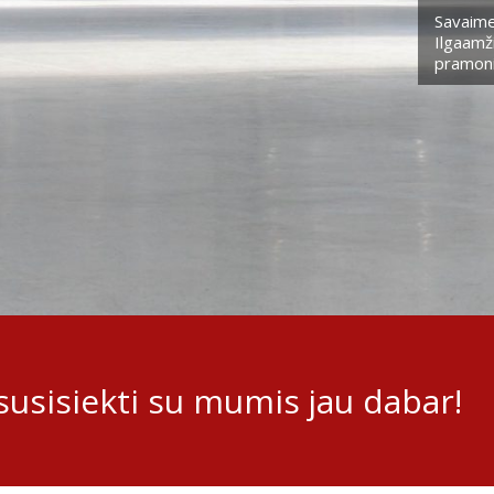
Savaime
Ilgaamži
pramoni
usisiekti su mumis jau dabar!