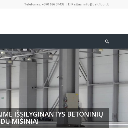
Telefonas: +370 686 34438 | El.Paštas: info@baltfloor.lt
IME IŠSILYGINANTYS BETONINIŲ
DŲ MIŠINIAI