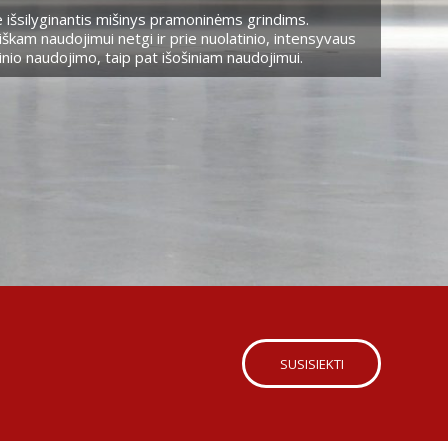
 išsilyginantis mišinys pramoninėms grindims.
škam naudojimui netgi ir prie nuolatinio, intensyvaus
nio naudojimo, taip pat išošiniam naudojimui.
SUSISIEKTI