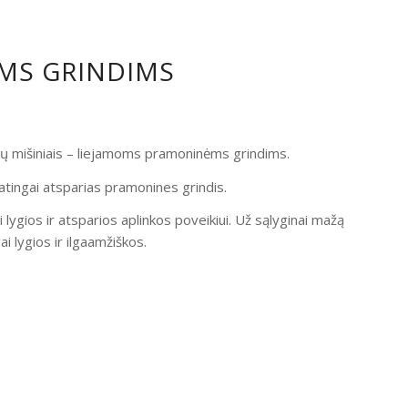
OMS GRINDIMS
ndų mišiniais – liejamoms pramoninėms grindims.
atingai atsparias pramonines grindis.
i lygios ir atsparios aplinkos poveikiui. Už sąlyginai mažą
 lygios ir ilgaamžiškos.