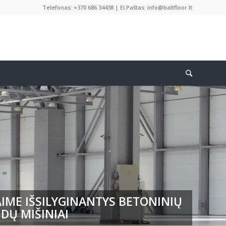
Telefonas: +370 686 34438 | El.Paštas: info@baltfloor.lt
IME IŠSILYGINANTYS BETONINIŲ
DŲ MIŠINIAI