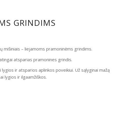
OMS GRINDIMS
ndų mišiniais – liejamoms pramoninėms grindims.
atingai atsparias pramonines grindis.
i lygios ir atsparios aplinkos poveikiui. Už sąlyginai mažą
 lygios ir ilgaamžiškos.