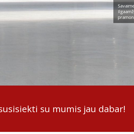
Savaime
Ilgaamži
pramoni
usisiekti su mumis jau dabar!