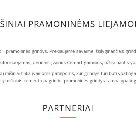
IŠINIAI PRAMONINĖMS LIEJAM
is – pramoninės grindys. Prekiaujame savaime išsilyginančiais gri
uformuojamas, derinant įvairius Cemart gaminius, užtikrinantis yp
ų mišiniai tinka įvairioms patalpoms, kur grindys turi būti ypatinga
ų mišiniais cemento pagrindu, pramoninės grindys tampa ypatingai
PARTNERIAI