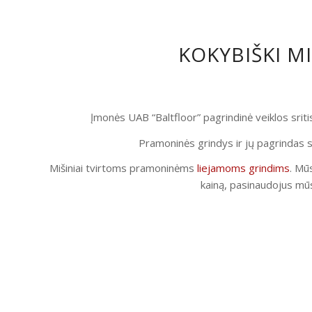
KOKYBIŠKI M
Įmonės UAB “Baltfloor” pagrindinė veiklos srit
Pramoninės grindys ir jų pagrindas s
Mišiniai tvirtoms pramoninėms
liejamoms grindims
. Mūs
kainą, pasinaudojus mūs