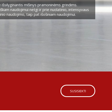
 išsilyginantis mišinys pramoninėms grindims.
škam naudojimui netgi ir prie nuolatinio, intensyvaus
nio naudojimo, taip pat išošiniam naudojimui.
SUSISIEKTI