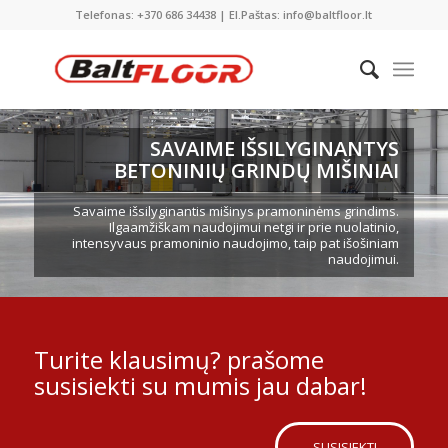
Telefonas: +370 686 34438 | El.Paštas: info@baltfloor.lt
SAVAIME IŠSILYGINANTYS
BETONINIŲ GRINDŲ MIŠINIAI
Savaime išsilyginantis mišinys pramoninėms grindims.
Ilgaamžiškam naudojimui netgi ir prie nuolatinio,
intensyvaus pramoninio naudojimo, taip pat išošiniam
naudojimui.
Turite klausimų? prašome
susisiekti su mumis jau dabar!
SUSISIEKTI