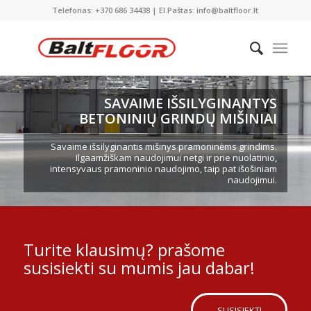
Telefonas: +370 686 34438 | El.Paštas: info@baltfloor.lt
SAVAIME IŠSILYGINANTYS
BETONINIŲ GRINDŲ MIŠINIAI
Savaime išsilyginantis mišinys pramoninėms grindims.
Ilgaamžiškam naudojimui netgi ir prie nuolatinio,
intensyvaus pramoninio naudojimo, taip pat išošiniam
naudojimui.
Turite klausimų? prašome
susisiekti su mumis jau dabar!
SUSISIEKTI