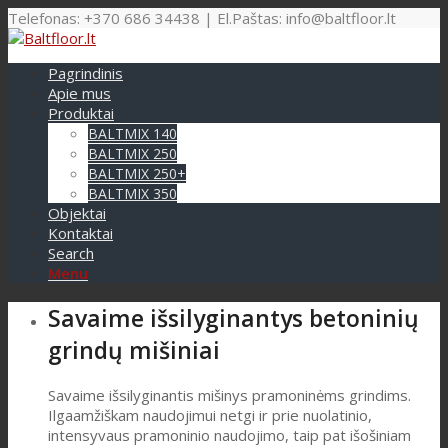
Telefonas: +370 686 34438 | El.Paštas: info@baltfloor.lt
Pagrindinis
Apie mus
Produktai
BALTMIX 140
BALTMIX 250
BALTMIX 250+
BALTMIX 350
Objektai
Kontaktai
Search
Menu
Savaime išsilyginantys betoninių
grindų mišiniai
Savaime išsilyginantis mišinys pramoninėms grindims.
Ilgaamžiškam naudojimui netgi ir prie nuolatinio,
intensyvaus pramoninio naudojimo, taip pat išošiniam