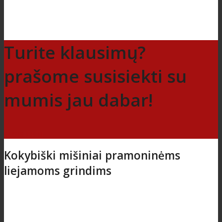
Turite klausimų?
prašome susisiekti su
mumis jau dabar!
SUSISIEKTI
Kokybiški mišiniai pramoninėms
liejamoms grindims