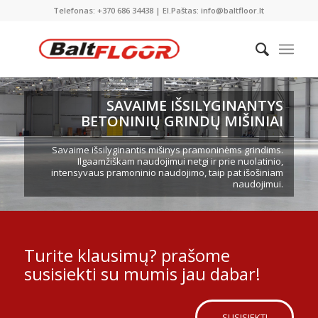
Telefonas: +370 686 34438 | El.Paštas: info@baltfloor.lt
SAVAIME IŠSILYGINANTYS
BETONINIŲ GRINDŲ MIŠINIAI
Savaime išsilyginantis mišinys pramoninėms grindims.
Ilgaamžiškam naudojimui netgi ir prie nuolatinio,
intensyvaus pramoninio naudojimo, taip pat išošiniam
naudojimui.
Turite klausimų? prašome
susisiekti su mumis jau dabar!
SUSISIEKTI