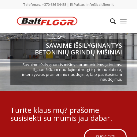
Telefonas: +370 686 34438 | El.Paštas: info@baltfloor.lt
SAVAIME IŠSILYGINANTYS
BETONINIŲ GRINDŲ MIŠINIAI
Savaime išsilyginantis mišinys pramoninėms grindims.
Ilgaamžiškam naudojimui netgi ir prie nuolatinio,
intensyvaus pramoninio naudojimo, taip pat išošiniam
naudojimui.
Turite klausimų? prašome
susisiekti su mumis jau dabar!
SUSISIEKTI