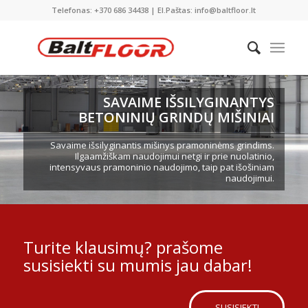
Telefonas: +370 686 34438 | El.Paštas: info@baltfloor.lt
SAVAIME IŠSILYGINANTYS
BETONINIŲ GRINDŲ MIŠINIAI
Savaime išsilyginantis mišinys pramoninėms grindims.
Ilgaamžiškam naudojimui netgi ir prie nuolatinio,
intensyvaus pramoninio naudojimo, taip pat išošiniam
naudojimui.
Turite klausimų? prašome
susisiekti su mumis jau dabar!
SUSISIEKTI