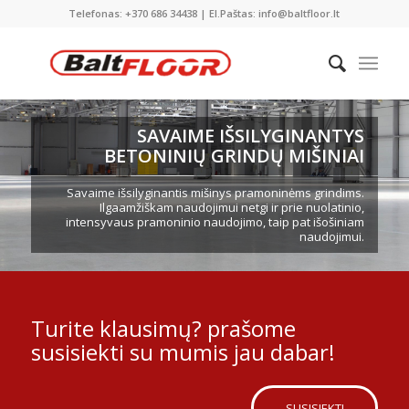
Telefonas: +370 686 34438 | El.Paštas: info@baltfloor.lt
SAVAIME IŠSILYGINANTYS
BETONINIŲ GRINDŲ MIŠINIAI
Savaime išsilyginantis mišinys pramoninėms grindims.
Ilgaamžiškam naudojimui netgi ir prie nuolatinio,
intensyvaus pramoninio naudojimo, taip pat išošiniam
naudojimui.
Turite klausimų? prašome
susisiekti su mumis jau dabar!
SUSISIEKTI