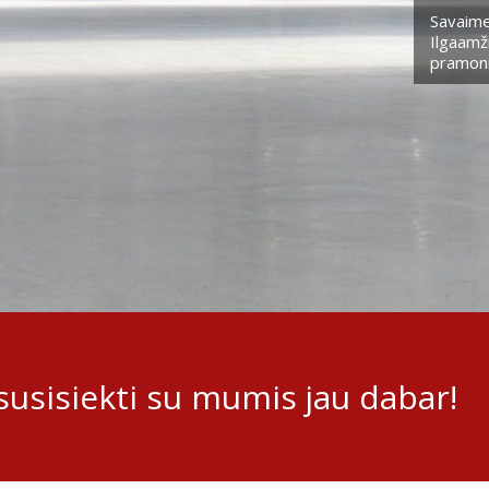
Savaime
Ilgaamži
pramoni
usisiekti su mumis jau dabar!