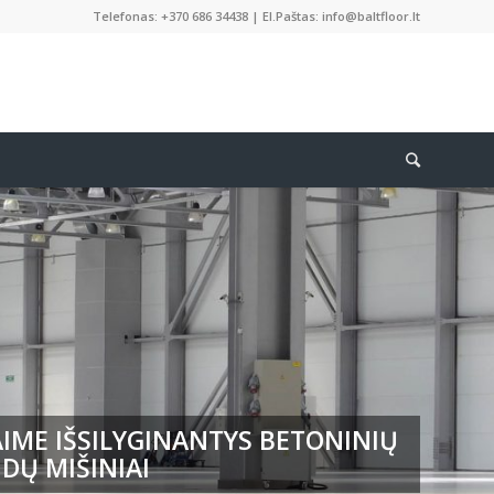
Telefonas: +370 686 34438 | El.Paštas: info@baltfloor.lt
IME IŠSILYGINANTYS BETONINIŲ
DŲ MIŠINIAI