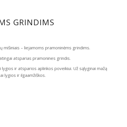
OMS GRINDIMS
ndų mišiniais – liejamoms pramoninėms grindims.
atingai atsparias pramonines grindis.
i lygios ir atsparios aplinkos poveikiui. Už sąlyginai mažą
 lygios ir ilgaamžiškos.