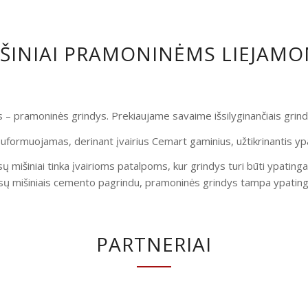
IŠINIAI PRAMONINĖMS LIEJAM
is – pramoninės grindys. Prekiaujame savaime išsilyginančiais gri
uformuojamas, derinant įvairius Cemart gaminius, užtikrinantis yp
ų mišiniai tinka įvairioms patalpoms, kur grindys turi būti ypatinga
ų mišiniais cemento pagrindu, pramoninės grindys tampa ypatingai
PARTNERIAI