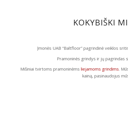
KOKYBIŠKI M
Įmonės UAB “Baltfloor” pagrindinė veiklos srit
Pramoninės grindys ir jų pagrindas s
Mišiniai tvirtoms pramoninėms
liejamoms grindims
. Mūs
kainą, pasinaudojus mūs