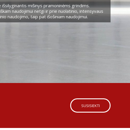
 išsilyginantis mišinys pramoninėms grindims.
škam naudojimui netgi ir prie nuolatinio, intensyvaus
nio naudojimo, taip pat išošiniam naudojimui.
SUSISIEKTI