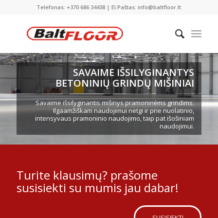
Telefonas: +370 686 34438 | El.Paštas: info@baltfloor.lt
SAVAIME IŠSILYGINANTYS
BETONINIŲ GRINDŲ MIŠINIAI
Savaime išsilyginantis mišinys pramoninėms grindims.
Ilgaamžiškam naudojimui netgi ir prie nuolatinio,
intensyvaus pramoninio naudojimo, taip pat išošiniam
naudojimui.
Turite klausimų? prašome
susisiekti su mumis jau dabar!
SUSISIEKTI