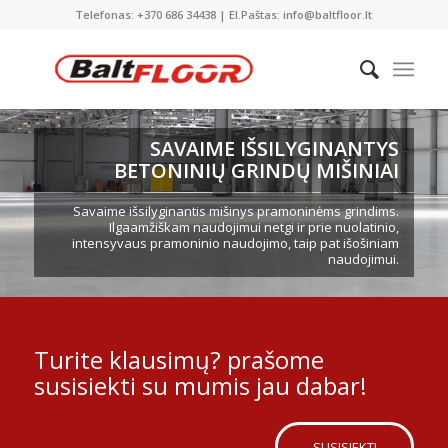
Telefonas: +370 686 34438 | El.Paštas: info@baltfloor.lt
SAVAIME IŠSILYGINANTYS
BETONINIŲ GRINDŲ MIŠINIAI
Savaime išsilyginantis mišinys pramoninėms grindims.
Ilgaamžiškam naudojimui netgi ir prie nuolatinio,
intensyvaus pramoninio naudojimo, taip pat išošiniam
naudojimui.
Turite klausimų? prašome
susisiekti su mumis jau dabar!
SUSISIEKTI