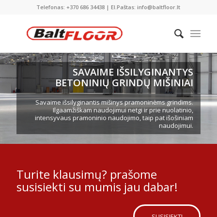
Telefonas: +370 686 34438 | El.Paštas: info@baltfloor.lt
SAVAIME IŠSILYGINANTYS
BETONINIŲ GRINDŲ MIŠINIAI
Savaime išsilyginantis mišinys pramoninėms grindims.
Ilgaamžiškam naudojimui netgi ir prie nuolatinio,
intensyvaus pramoninio naudojimo, taip pat išošiniam
naudojimui.
Turite klausimų? prašome
susisiekti su mumis jau dabar!
SUSISIEKTI