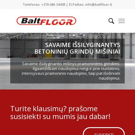
Telefonas: +370 686 34438 | El.Paštas: info@baltfloor.lt
SAVAIME IŠSILYGINANTYS
BETONINIŲ GRINDŲ MIŠINIAI
Savaime išsilyginantis mišinys pramoninėms grindims.
Ilgaamžiškam naudojimui netgi ir prie nuolatinio,
intensyvaus pramoninio naudojimo, taip pat išošiniam
naudojimui.
Turite klausimų? prašome
susisiekti su mumis jau dabar!
SUSISIEKTI