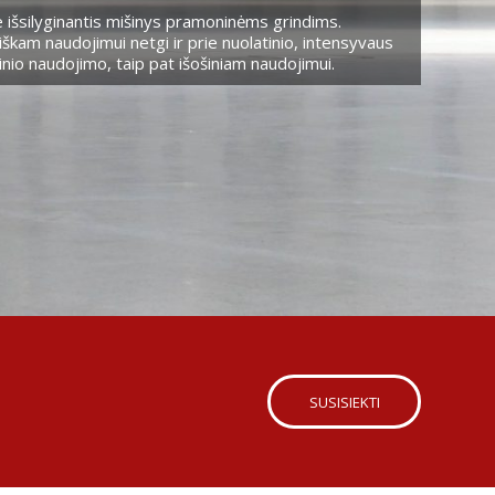
 išsilyginantis mišinys pramoninėms grindims.
škam naudojimui netgi ir prie nuolatinio, intensyvaus
nio naudojimo, taip pat išošiniam naudojimui.
SUSISIEKTI