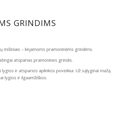
OMS GRINDIMS
ndų mišiniais – liejamoms pramoninėms grindims.
atingai atsparias pramonines grindis.
i lygios ir atsparios aplinkos poveikiui. Už sąlyginai mažą
 lygios ir ilgaamžiškos.