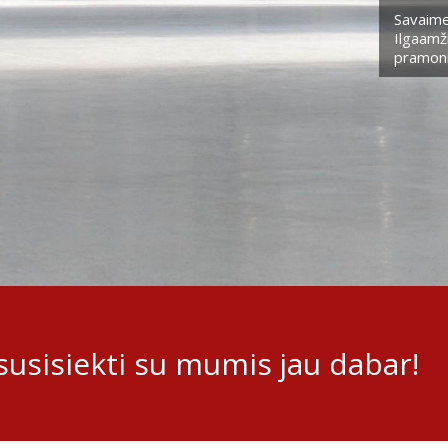
Savaime
Ilgaamži
pramoni
usisiekti su mumis jau dabar!