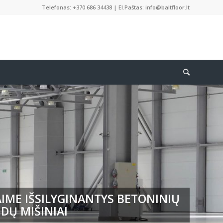
Telefonas: +370 686 34438 | El.Paštas: info@baltfloor.lt
IME IŠSILYGINANTYS BETONINIŲ
DŲ MIŠINIAI