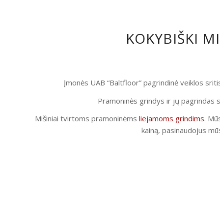
KOKYBIŠKI M
Įmonės UAB “Baltfloor” pagrindinė veiklos srit
Pramoninės grindys ir jų pagrindas s
Mišiniai tvirtoms pramoninėms
liejamoms grindims
. Mūs
kainą, pasinaudojus mūs