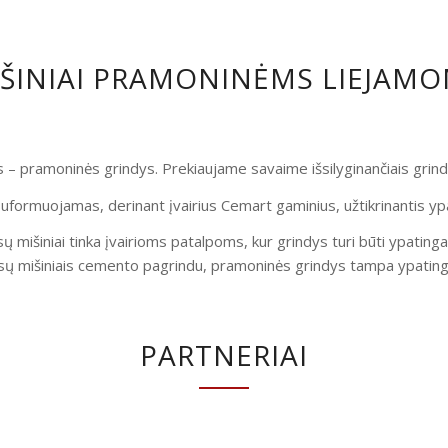
IŠINIAI PRAMONINĖMS LIEJAM
is – pramoninės grindys. Prekiaujame savaime išsilyginančiais gri
uformuojamas, derinant įvairius Cemart gaminius, užtikrinantis yp
ų mišiniai tinka įvairioms patalpoms, kur grindys turi būti ypatinga
ų mišiniais cemento pagrindu, pramoninės grindys tampa ypatingai
PARTNERIAI