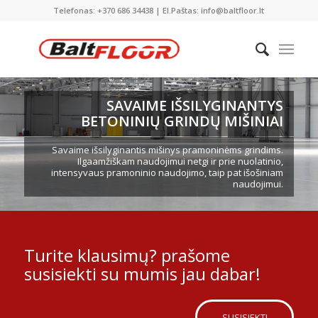
Telefonas: +370 686 34438 | El.Paštas: info@baltfloor.lt
SAVAIME IŠSILYGINANTYS
BETONINIŲ GRINDŲ MIŠINIAI
Savaime išsilyginantis mišinys pramoninėms grindims.
Ilgaamžiškam naudojimui netgi ir prie nuolatinio,
intensyvaus pramoninio naudojimo, taip pat išošiniam
naudojimui.
Turite klausimų? prašome
susisiekti su mumis jau dabar!
SUSISIEKTI