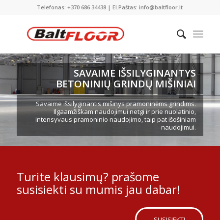
Telefonas: +370 686 34438 | El.Paštas: info@baltfloor.lt
SAVAIME IŠSILYGINANTYS
BETONINIŲ GRINDŲ MIŠINIAI
Savaime išsilyginantis mišinys pramoninėms grindims.
Ilgaamžiškam naudojimui netgi ir prie nuolatinio,
intensyvaus pramoninio naudojimo, taip pat išošiniam
naudojimui.
Turite klausimų? prašome
susisiekti su mumis jau dabar!
SUSISIEKTI