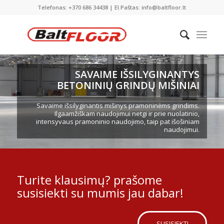
Telefonas: +370 686 34438 | El.Paštas: info@baltfloor.lt
SAVAIME IŠSILYGINANTYS
BETONINIŲ GRINDŲ MIŠINIAI
Savaime išsilyginantis mišinys pramoninėms grindims.
Ilgaamžiškam naudojimui netgi ir prie nuolatinio,
intensyvaus pramoninio naudojimo, taip pat išošiniam
naudojimui.
Turite klausimų? prašome
susisiekti su mumis jau dabar!
SUSISIEKTI