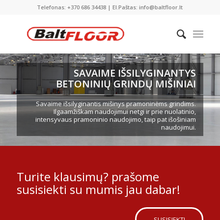
Telefonas: +370 686 34438 | El.Paštas: info@baltfloor.lt
SAVAIME IŠSILYGINANTYS
BETONINIŲ GRINDŲ MIŠINIAI
Savaime išsilyginantis mišinys pramoninėms grindims.
Ilgaamžiškam naudojimui netgi ir prie nuolatinio,
intensyvaus pramoninio naudojimo, taip pat išošiniam
naudojimui.
Turite klausimų? prašome
susisiekti su mumis jau dabar!
SUSISIEKTI