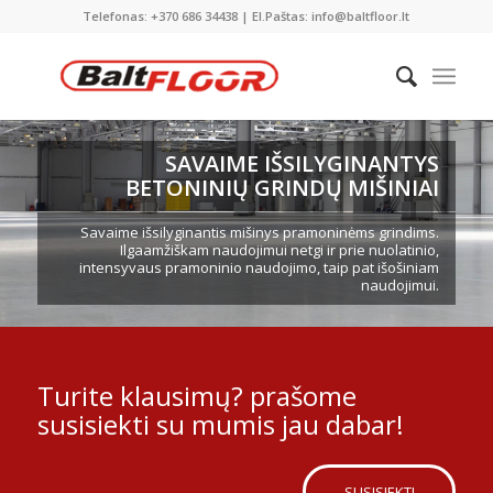
Telefonas: +370 686 34438 | El.Paštas: info@baltfloor.lt
SAVAIME IŠSILYGINANTYS
BETONINIŲ GRINDŲ MIŠINIAI
Savaime išsilyginantis mišinys pramoninėms grindims.
Ilgaamžiškam naudojimui netgi ir prie nuolatinio,
intensyvaus pramoninio naudojimo, taip pat išošiniam
naudojimui.
Turite klausimų? prašome
susisiekti su mumis jau dabar!
SUSISIEKTI