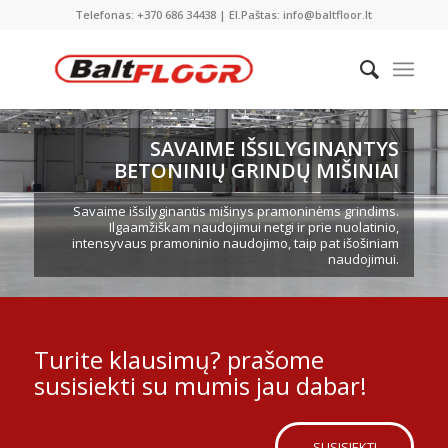
Telefonas: +370 686 34438 | El.Paštas: info@baltfloor.lt
SAVAIME IŠSILYGINANTYS
BETONINIŲ GRINDŲ MIŠINIAI
Savaime išsilyginantis mišinys pramoninėms grindims.
Ilgaamžiškam naudojimui netgi ir prie nuolatinio,
intensyvaus pramoninio naudojimo, taip pat išošiniam
naudojimui.
Turite klausimų? prašome
susisiekti su mumis jau dabar!
SUSISIEKTI