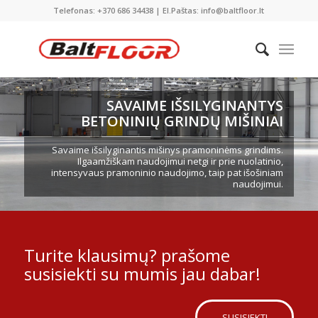
Telefonas: +370 686 34438 | El.Paštas: info@baltfloor.lt
SAVAIME IŠSILYGINANTYS
BETONINIŲ GRINDŲ MIŠINIAI
Savaime išsilyginantis mišinys pramoninėms grindims.
Ilgaamžiškam naudojimui netgi ir prie nuolatinio,
intensyvaus pramoninio naudojimo, taip pat išošiniam
naudojimui.
Turite klausimų? prašome
susisiekti su mumis jau dabar!
SUSISIEKTI