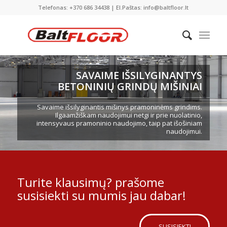
Telefonas: +370 686 34438 | El.Paštas: info@baltfloor.lt
SAVAIME IŠSILYGINANTYS
BETONINIŲ GRINDŲ MIŠINIAI
Savaime išsilyginantis mišinys pramoninėms grindims.
Ilgaamžiškam naudojimui netgi ir prie nuolatinio,
intensyvaus pramoninio naudojimo, taip pat išošiniam
naudojimui.
Turite klausimų? prašome
susisiekti su mumis jau dabar!
SUSISIEKTI