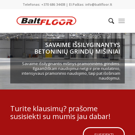
Telefonas: +370 686 34438 | El.Paštas: info@baltfloor.lt
SAVAIME IŠSILYGINANTYS
BETONINIŲ GRINDŲ MIŠINIAI
Savaime išsilyginantis mišinys pramoninėms grindims.
Ilgaamžiškam naudojimui netgi ir prie nuolatinio,
intensyvaus pramoninio naudojimo, taip pat išošiniam
naudojimui.
Turite klausimų? prašome
susisiekti su mumis jau dabar!
SUSISIEKTI