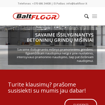
Telefonas: +370 686 34438 | El.Paštas: info@baltfloor.lt
SAVAIME IŠSILYGINANTYS
BETONINIŲ GRINDŲ MIŠINIAI
Savaime išsilyginantis mišinys pramoninėms grindims.
Ilgaamžiškam naudojimui netgi ir prie nuolatinio,
intensyvaus pramoninio naudojimo, taip pat išošiniam
naudojimui.
Turite klausimų? prašome
susisiekti su mumis jau dabar!
SUSISIEKTI