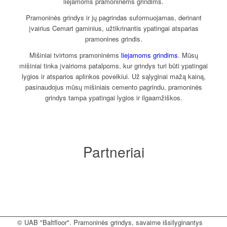
liejamoms pramoninėms grindims.
Pramoninės grindys ir jų pagrindas suformuojamas, derinant
įvairius Cemart gaminius, užtikrinantis ypatingai atsparias
pramonines grindis.
Mišiniai tvirtoms pramoninėms
liejamoms grindims
. Mūsų
mišiniai tinka įvairioms patalpoms, kur grindys turi būti ypatingai
lygios ir atsparios aplinkos poveikiui. Už sąlyginai mažą kainą,
pasinaudojus mūsų mišiniais cemento pagrindu, pramoninės
grindys tampa ypatingai lygios ir ilgaamžiškos.
Partneriai
© UAB "Baltfloor". Pramoninės grindys, savaime išsilyginantys