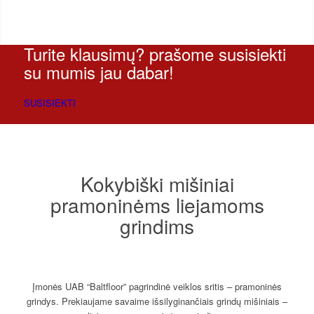
Ilgaamžiškam naudojimui netgi ir prie nuolatinio,
intensyvaus pramoninio naudojimo, taip pat išošiniam
naudojimui.
Turite klausimų? prašome susisiekti
su mumis jau dabar!
SUSISIEKTI
Kokybiški mišiniai
pramoninėms liejamoms
grindims
Įmonės UAB “Baltfloor” pagrindinė veiklos sritis – pramoninės
grindys. Prekiaujame savaime išsilyginančiais grindų mišiniais –