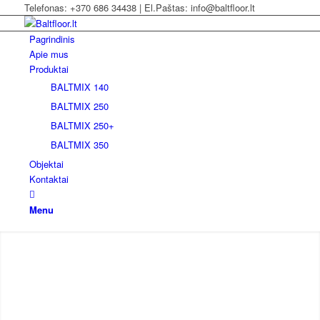
Telefonas: +370 686 34438 | El.Paštas: info@baltfloor.lt
Pagrindinis
Apie mus
Produktai
BALTMIX 140
BALTMIX 250
BALTMIX 250+
BALTMIX 350
Objektai
Kontaktai
Menu
SAVAIME IŠSILYGINANTYS
BETONINIŲ GRINDŲ MIŠINIAI
Savaime išsilyginantis mišinys pramoninėms grindims.