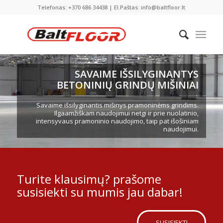
Telefonas: +370 686 34438 | El.Paštas: info@baltfloor.lt
SAVAIME IŠSILYGINANTYS
BETONINIŲ GRINDŲ MIŠINIAI
Savaime išsilyginantis mišinys pramoninėms grindims.
Ilgaamžiškam naudojimui netgi ir prie nuolatinio,
intensyvaus pramoninio naudojimo, taip pat išošiniam
naudojimui.
Turite klausimų? prašome
susisiekti su mumis jau dabar!
SUSISIEKTI